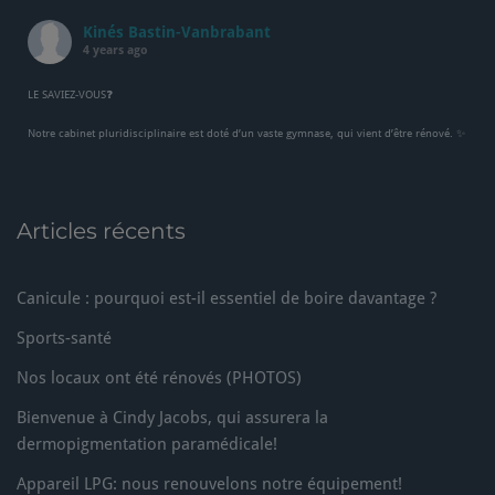
Kinés Bastin-Vanbrabant
4 years ago
LE SAVIEZ-VOUS❓
Notre cabinet pluridisciplinaire est doté d’un vaste gymnase, qui vient d’être rénové. ✨
⭐️Nous sommes complètement équipés tant en infrastructure qu’en matériel. Ajoutez à
cela plus de 35 ans d’expérience et vous obtiendrez des traitements à l’efficacité
Articles récents
maximisée 💪
🔵Infos & rendez-vous: 081/73.93.78
Canicule : pourquoi est-il essentiel de boire davantage ?
Photo
Sports-santé
Voir sur Facebook
·
Partager
Nos locaux ont été rénovés (PHOTOS)
Bienvenue à Cindy Jacobs, qui assurera la
dermopigmentation paramédicale!
Appareil LPG: nous renouvelons notre équipement!