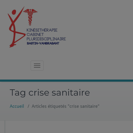
Skip
to
content
Kinésithérapie – Cabinet Pluridisciplinaire à Namur
Bastin-Vanbrabant
Toggle navigation
Tag crise sanitaire
Accueil
/
Articles étiquetés "crise sanitaire"