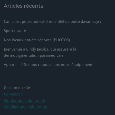
Articles récents
maximisée 💪
🔵Infos & rendez-vous: 081/73.93.78
Canicule : pourquoi est-il essentiel de boire davantage ?
Photo
Sports-santé
Voir sur Facebook
·
Partager
Nos locaux ont été rénovés (PHOTOS)
Bienvenue à Cindy Jacobs, qui assurera la
dermopigmentation paramédicale!
Appareil LPG: nous renouvelons notre équipement!
Gestion du site
Connexion
Ajouter une publication
Modifier une publication