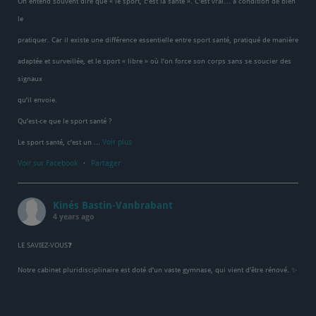
On entend souvent dire que « le sport, c’est la santé ». C’est vrai… à condition de bien
le
pratiquer. Car il existe une différence essentielle entre sport santé, pratiqué de manière
adaptée et surveillée, et le sport « libre » où l’on force son corps sans se soucier des
signaux
qu’il envoie.
Qu’est-ce que le sport santé ?
Voir plus
Le sport santé, c’est un
...
Voir sur Facebook
·
Partager
Kinés Bastin-Vanbrabant
4 years ago
LE SAVIEZ-VOUS❓
Notre cabinet pluridisciplinaire est doté d’un vaste gymnase, qui vient d’être rénové. ✨
⭐️Nous sommes complètement équipés tant en infrastructure qu’en matériel. Ajoutez à
cela plus de 35 ans d’expérience et vous obtiendrez des traitements à l’efficacité