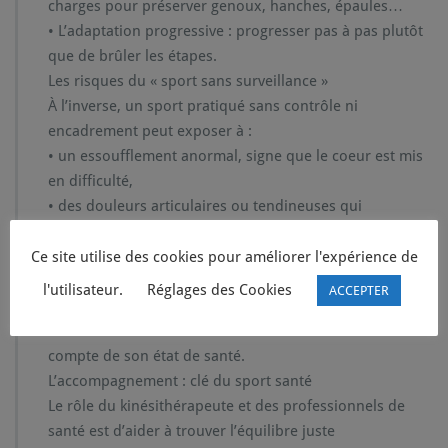
charges pour préserver genoux, hanches, épaules…
• L’adaptation progressive : progresser pas à pas plutôt
que de brûler les étapes.
Les risques du « sport sans surveillance »
À l’inverse, un sport pratiqué sans contrôle ni
encadrement peut exposer à :
• un essoufflement anormal, signe que le coeur est mis
en difficulté,
• des douleurs articulaires ou tendineuses qui
s’installent,
• un risque accru de blessure, voire de malaise grave
Ce site utilise des cookies pour améliorer l'expérience de
lors d’efforts trop intenses.
l'utilisateur.
Réglages des Cookies
ACCEPTER
Le danger n’est pas de bouger, mais de se dépasser au
mauvais moment ou sans tenir
compte de son état de santé.
L’accompagnement : clé du sport santé
Le rôle du kinésithérapeute et des professionnels de
santé est d’aider à trouver l’équilibre juste