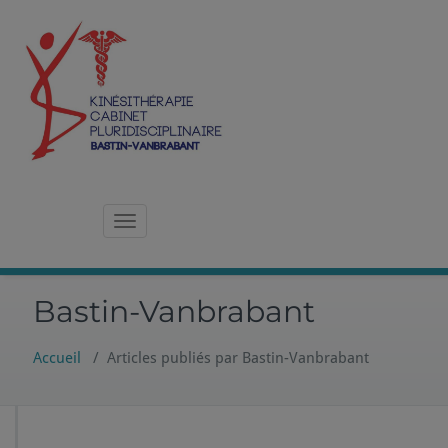
Skip
to
content
Kinésithérapie – Cabinet Pluridisciplinaire à Namur
Bastin-Vanbrabant
Toggle navigation
Bastin-Vanbrabant
Accueil
/
Articles publiés par Bastin-Vanbrabant