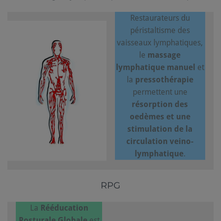
Restaurateurs du
péristaltisme des
vaisseaux lymphatiques,
le
massage
lymphatique manuel
et
la
pressothérapie
permettent une
résorption des
oedèmes et une
stimulation de la
circulation veino-
lymphatique
.
RPG
La
Rééducation
Posturale Globale
est