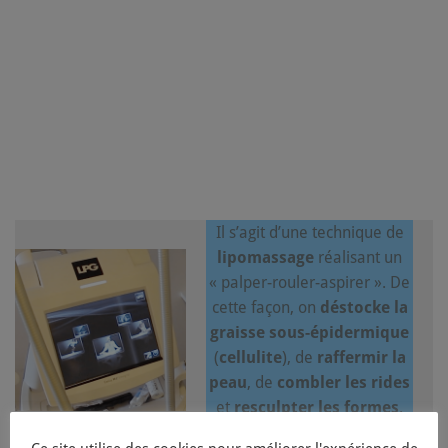
gestion de la douleur
usage correct
du dos
quotidiennes,
ainsi que professionnelles
Il s’agit d’une technique de
lipomassage
réalisant un
« palper-rouler-aspirer ». De
cette façon, on
déstocke la
graisse sous-épidermique
(
cellulite
), de
raffermir la
peau
, de
combler
les rides
et
resculpter les formes
.