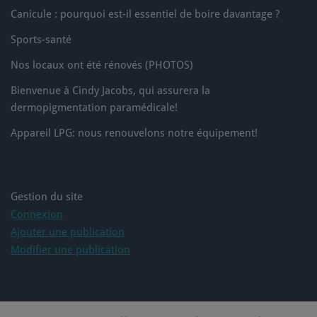
Canicule : pourquoi est-il essentiel de boire davantage ?
Photo
Sports-santé
Voir sur Facebook
·
Partager
Nos locaux ont été rénovés (PHOTOS)
Bienvenue à Cindy Jacobs, qui assurera la
dermopigmentation paramédicale!
Appareil LPG: nous renouvelons notre équipement!
Gestion du site
Connexion
Ajouter une publication
Modifier une publication