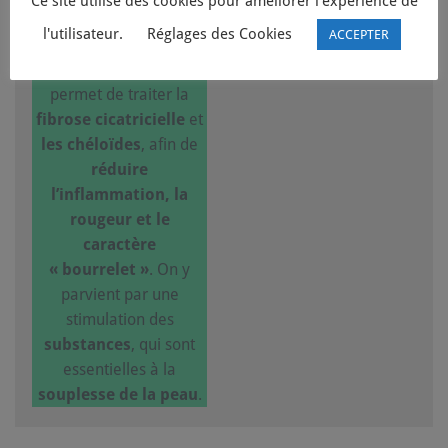
Ce site utilise des cookies pour améliorer l'expérience de
Traitement des Cicatrices
l'utilisateur.
Réglages des Cookies
ACCEPTER
La
technique LPG
permet de traiter la
fibrose cicatricielle
et
les chéloïdes
, afin de
réduire
l’inflammation, la
rougeur et le
caractère
« bourrelet »
. On y
parvient par une
stimulation des
substances
, qui sont
essentielles à la
souplesse de la peau
.