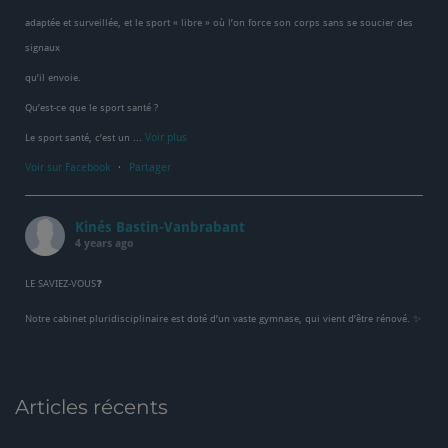
adaptée et surveillée, et le sport « libre » où l’on force son corps sans se soucier des
signaux
qu’il envoie.
Qu’est-ce que le sport santé ?
Voir plus
Le sport santé, c’est un
...
Voir sur Facebook
·
Partager
Kinés Bastin-Vanbrabant
4 years ago
LE SAVIEZ-VOUS❓
Notre cabinet pluridisciplinaire est doté d’un vaste gymnase, qui vient d’être rénové. ✨
⭐️Nous sommes complètement équipés tant en infrastructure qu’en matériel. Ajoutez à
cela plus de 35 ans d’expérience et vous obtiendrez des traitements à l’efficacité
Articles récents
maximisée 💪
🔵Infos & rendez-vous: 081/73.93.78