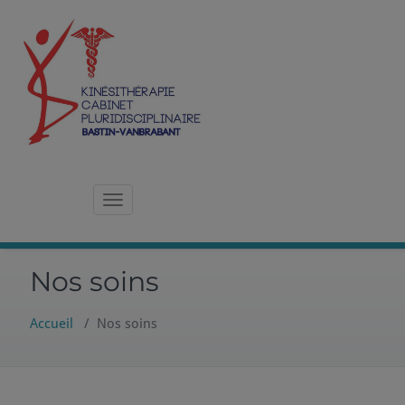
Skip
to
content
Kinésithérapie – Cabinet Pluridisciplinaire à Namur
Bastin-Vanbrabant
Toggle navigation
Nos soins
Accueil
/
Nos soins